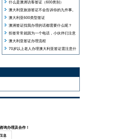
什么是澳洲访客签证（600类别）
澳大利亚旅游签证不会告诉你的九件事。
澳大利亚600类型签证
澳洲签证找我办理的话都需要什么呢？
拒签常常就因为一个电话，小伙伴们注意
啦！
澳大利亚签证办理流程
70岁以上老人办理澳大利亚签证需注意什
么？
来咨询办理及合作！