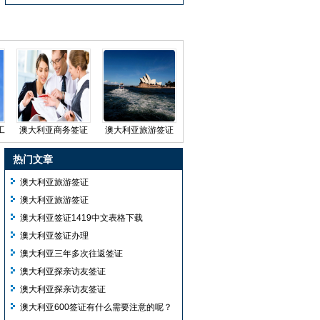
需彩色复印件、护照要原件吗？
澳大利亚商务签证
澳大利亚旅游签证
澳大利亚探亲访友签
澳大利亚400
证
作签
热门文章
澳大利亚旅游签证
澳大利亚旅游签证
澳大利亚签证1419中文表格下载
澳大利亚签证办理
澳大利亚三年多次往返签证
澳大利亚探亲访友签证
澳大利亚探亲访友签证
澳大利亚600签证有什么需要注意的呢？