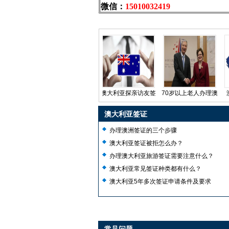
微信：
15010032419
00短期工
澳大利亚旅游签证
澳大利亚探亲访友签
70岁以上老人办理澳
澳
签
证
大利亚签证需注意什
么？
澳大利亚签证
办理澳洲签证的三个步骤
澳大利亚签证被拒怎么办？
办理澳大利亚旅游签证需要注意什么？
澳大利亚常见签证种类都有什么？
澳大利亚5年多次签证申请条件及要求