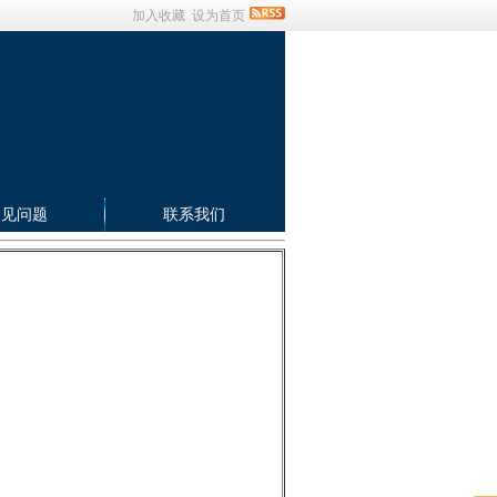
加入收藏
设为首页
常见问题
联系我们