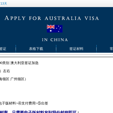
13天
签证
表格下载
签证材料
00类别 澳大利亚签证加急
）左右
海领区 广州领区）
>③电子版材料>④支付费用>⑤出签
邮寄，只需要电子版材料发到我处邮箱即可
！