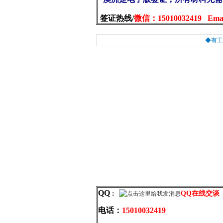
签证热线/
微信：15010032419 Email
◆有工作
QQ
QQ在线交谈
：
电话：
15010032419